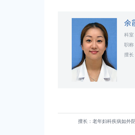
余
科室
职称
擅长
擅长：老年妇科疾病如外