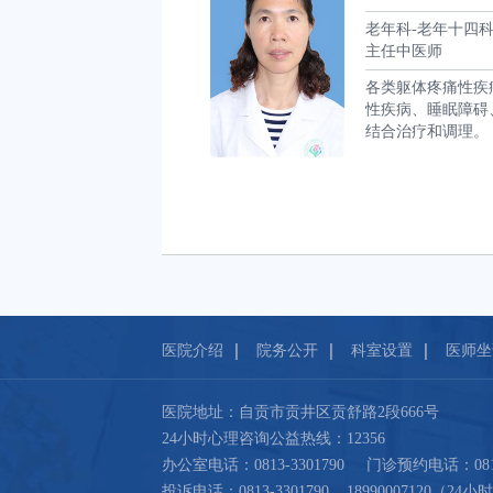
老年科-老年十四
主任中医师
疾病、疼痛性疾病、消
各类躯体疼痛性疾
性疾病、睡眠障碍
结合治疗和调理。
1
2
3
4
5
医院介绍
院务公开
科室设置
医师坐
医院地址：自贡市贡井区贡舒路2段666号
24小时心理咨询公益热线：12356
办公室电话：0813-3301790 门诊预约电话：0813-
投诉电话：0813-3301790 18990007120（24