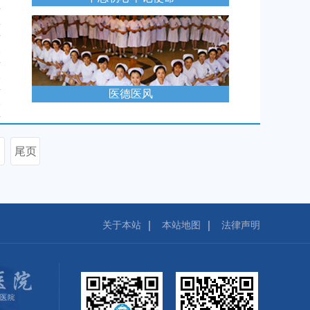
4
1
8
医德医风
5
尾页
关于本站
本站地图
法律声明