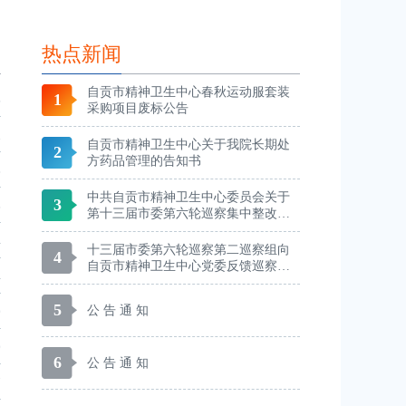
热点新闻
自贡市精神卫生中心春秋运动服套装
1
5
采购项目废标公告
1
自贡市精神卫生中心关于我院长期处
2
方药品管理的告知书
8
中共自贡市精神卫生中心委员会关于
3
6
第十三届市委第六轮巡察集中整改进
展情况的通报
4
十三届市委第六轮巡察第二巡察组向
4
自贡市精神卫生中心党委反馈巡察情
4
况
5
公 告 通 知
9
9
6
公 告 通 知
7