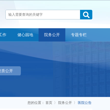
工作
健心园地
院务公开
专题专栏
科室介绍
检查流程
专家指南
常见问题
医院地址：自贡市贡井区贡舒路2段666号
资质公开
24小时心理咨询公益热线：12356
办公室电话：0813-3301790 门诊预约电话：0813-5532100
投诉电话：0813-3301790 18990007120
您的位置：
首页
〉
院务公开
〉
医院公告