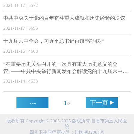
2021-11-17 | 5572
中共中央关于党的百年奋斗重大成就和历史经验的决议
2021-11-17 | 5695
十九届六中全会，习近平总书记再谈“窑洞对”
2021-11-16 | 4608
“在重要历史关头召开的一次具有重大历史意义的会
议”——中共中央举行新闻发布会解读党的十九届六中全
会精神
2021-11-14 | 4538
1
---
下一页
/2
版权所有 Copyright © 2005-2025 版权所有 自贡市第五人民医
院
四川卫生医疗审批号：川医网32084号