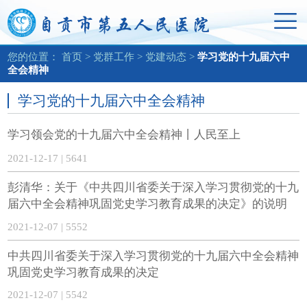
您的位置：
首页
>
党群工作
>
党建动态
>
学习党的十九届六中
全会精神
学习党的十九届六中全会精神
学习领会党的十九届六中全会精神丨人民至上
2021-12-17 | 5641
彭清华：关于《中共四川省委关于深入学习贯彻党的十九
届六中全会精神巩固党史学习教育成果的决定》的说明
2021-12-07 | 5552
中共四川省委关于深入学习贯彻党的十九届六中全会精神
巩固党史学习教育成果的决定
2021-12-07 | 5542