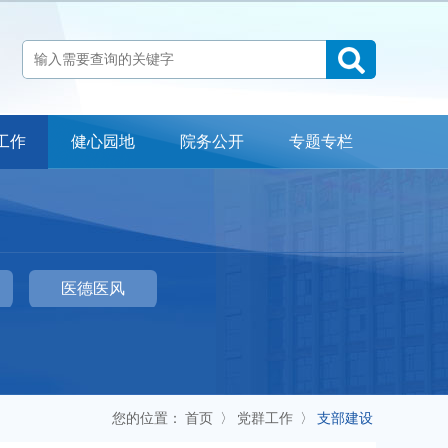
工作
健心园地
院务公开
专题专栏
科室介绍
检查流程
专家指南
常见问题
医院地址：自贡市贡井区贡舒路2段666号
医德医风
24小时心理咨询公益热线：12356
办公室电话：0813-3301790 门诊预约电话：0813-5532100
投诉电话：0813-3301790 18990007120
您的位置：
首页
〉
党群工作
〉
支部建设