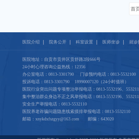
首
医院介绍
院务公开
科室设置
医师坐诊
就诊
医院地址：自贡市贡井区贡舒路2段666号
24小时心理咨询公益热线：12356
办公室电话：0813-3301790 门诊预约电话：0813-5532100
投诉电话：0813-3301790 18990007120（24小时值班）
医院行业突出问题专项整治举报电话：0813-5532196、553211
集中整治群众身边不正之风举报电话：0813-5532196、553211
安全生产举报电话：0813-5532110
医院养老诈骗问题隐患线索摸排举报电话：0813-5532110
邮箱：xnykdxfszgyy@163.com 邮编：643020