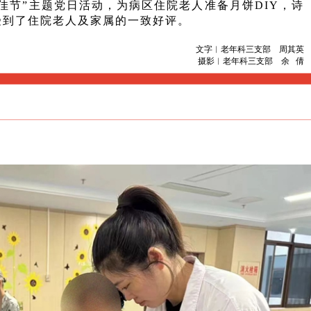
佳节”主题党日活动，为病区住院老人准备月饼DIY，诗
受到了住院老人及家属的一致好评。
文字︱老年科三支部 周其英
摄影︱老年科三支部 余 倩