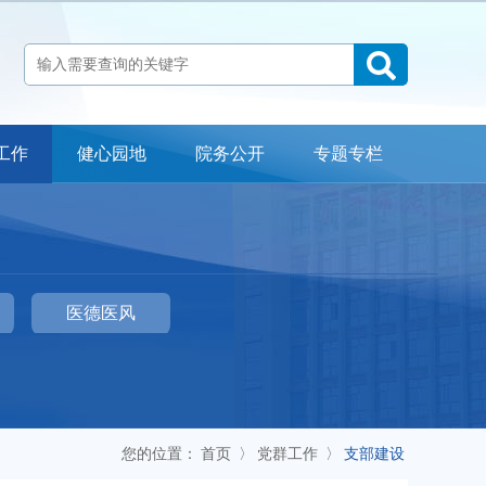
工作
健心园地
院务公开
专题专栏
科室介绍
检查流程
专家指南
常见问题
医院地址：自贡市贡井区贡舒路2段666号
医德医风
24小时心理咨询公益热线：12356
办公室电话：0813-3301790 门诊预约电话：0813-5532100
投诉电话：0813-3301790 18990007120
您的位置：
首页
〉
党群工作
〉
支部建设