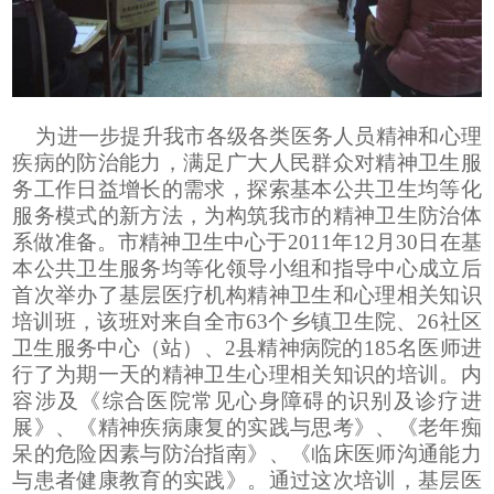
为进一步提升我市各级各类医务人员精神和心理
疾病的防治能力，满足广大人民群众对精神卫生服
务工作日益增长的需求，探索基本公共卫生均等化
服务模式的新方法，为构筑我市的精神卫生防治体
系做准备
。
市精神卫生中心于2011年12月30日在基
本公共卫生服务均等化
领导小组和
指导中心成立后
首次
举办了基层医疗机构精神卫生和心理相关知识
培训班
，该班
对
来自全市
63个乡镇卫生院、26社区
卫生服务中心（站）、2
县
精神病院的185名医师进
行
了
为期一天的精神卫生心理
相关
知识的培训。内
容涉及《综合医院常见心身障碍的识别及诊疗进
展》、《精神疾病康复的实践与思考》、《老年痴
呆的危险因素与防治指南》、《临床医师沟通能力
与患者健康教育的实践》。通过这次培训，基层医