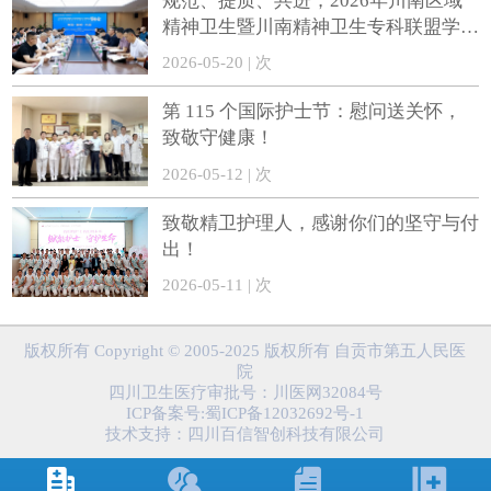
规范、提质、共进，2026年川南区域
精神卫生暨川南精神卫生专科联盟学术
会在自贡召开
2026-05-20 | 次
第 115 个国际护士节：慰问送关怀，
致敬守健康！
2026-05-12 | 次
致敬精卫护理人，感谢你们的坚守与付
出！
2026-05-11 | 次
版权所有 Copyright © 2005-2025 版权所有 自贡市第五人民医
院
四川卫生医疗审批号：川医网32084号
ICP备案号:蜀ICP备12032692号-1
技术支持：
四川百信智创科技有限公司



