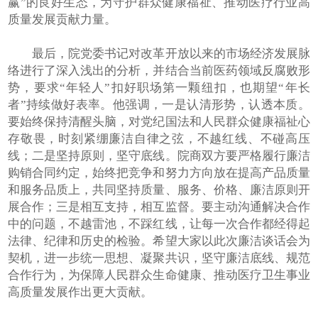
赢”的良好生态，为守护群众健康福祉、推动医疗行业高
质量发展贡献力量。
最后，院党委书记对改革开放以来的市场经济发展脉
络进行了深入浅出的分析，并结合当前医药领域反腐败形
势，要求“年轻人”扣好职场第一颗纽扣，也期望“年长
者”持续做好表率。他强调，一是认清形势，认透本质。
要始终保持清醒头脑，对党纪国法和人民群众健康福祉心
存敬畏，时刻紧绷廉洁自律之弦，不越红线、不碰高压
线；二是坚持原则，坚守底线。院商双方要严格履行廉洁
购销合同约定，始终把竞争和努力方向放在提高产品质量
和服务品质上，共同坚持质量、服务、价格、廉洁原则开
展合作；三是相互支持，相互监督。要主动沟通解决合作
中的问题，不越雷池，不踩红线，让每一次合作都经得起
法律、纪律和历史的检验。希望大家以此次廉洁谈话会为
契机，进一步统一思想、凝聚共识，坚守廉洁底线、规范
合作行为，为保障人民群众生命健康、推动医疗卫生事业
高质量发展作出更大贡献。