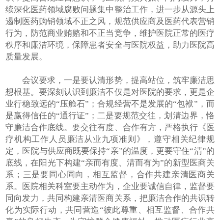
续深化医药领域腐败问题集中整治工作，进一步从源头上
遏制医药购销领域不正之风，规范供应商及医药代表营销
行为，防范商业贿赂和不正当竞争，维护医院正常的医疗
秩序和廉洁环境，保障患者安全与医院权益，助力医院高
质量发展。
会议要求，一是要认清形势，提高站位，筑牢廉洁思
想根基。要深刻认识到廉洁不仅是对医院的要求，更是企
业行稳致远的“压舱石”；合规经营不是发展的“包袱”，而
是赢得信任的“通行证”；二是要规范交往，划清边界，恪
守廉洁合作底线。要交往有度、合作有方，严格执行《医
疗机构工作人员廉洁从业九项准则》，遵守相关纪律规
定，医院与供应商既要保持“亲”的温度，更要守住“清”的
底线，在阳光下构建“亲而有度、清而有为”的新型医商关
系；三是要同心同向，相互监督，合作共建亲清医商关
系。医院相关科室要主动作为，企业要诚信自律，监督要
同向发力，共同构建亲清医商关系，把廉洁合作的共识转
化为实际行动，共同营造“彼此尊重、相互监督、合作共