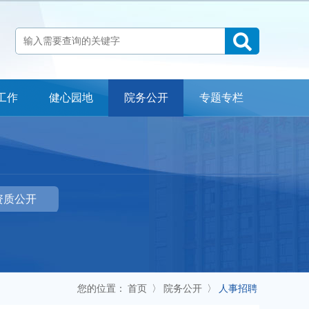
工作
健心园地
院务公开
专题专栏
科室介绍
检查流程
专家指南
常见问题
医院地址：自贡市贡井区贡舒路2段666号
资质公开
24小时心理咨询公益热线：12356
办公室电话：0813-3301790 门诊预约电话：0813-5532100
投诉电话：0813-3301790 18990007120
您的位置：
首页
〉
院务公开
〉
人事招聘