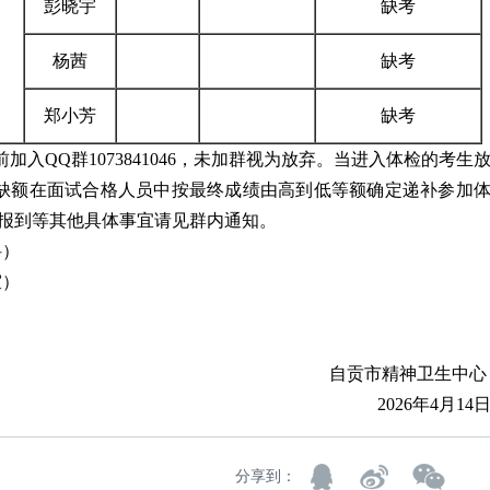
彭晓宇
缺考
杨茜
缺考
郑小芳
缺考
前加入QQ群1073841046，未加群视为放弃。当进入体检的考生
缺额在面试合格人员中按最终成绩由高到低等额确定递补参加
、报到等其他具体事宜请见群内通知。
科）
室）
自贡市精神卫生中
2026年4月14
分享到：