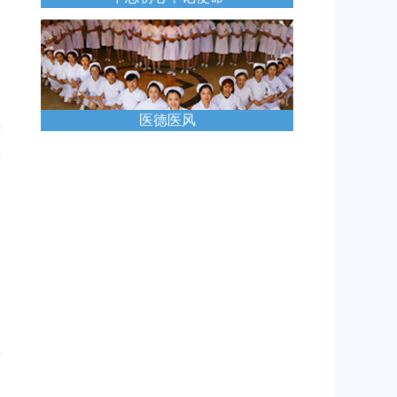
医德医风
放
体
心
日