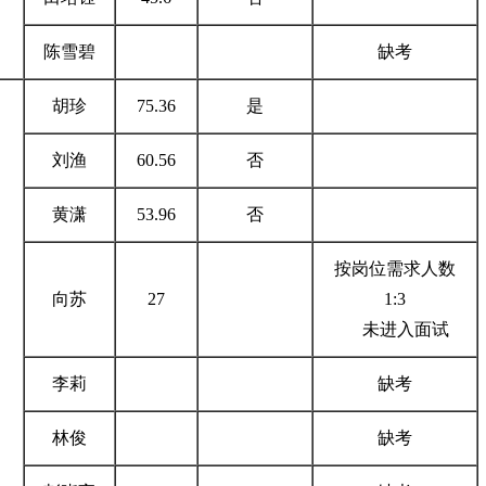
陈雪碧
缺考
胡珍
75.36
是
刘渔
60.56
否
黄潇
53.96
否
按岗位需求人数
向苏
27
1:3
未进入面试
李莉
缺考
林俊
缺考