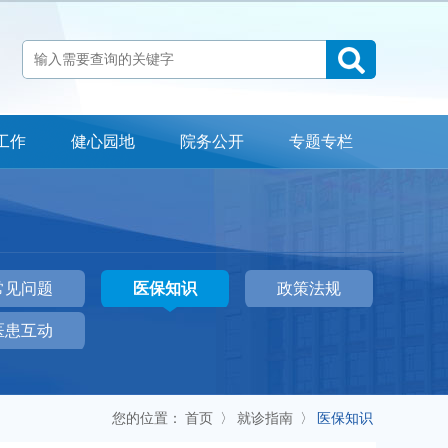
工作
健心园地
院务公开
专题专栏
科室介绍
检查流程
专家指南
常见问题
医院地址：自贡市贡井区贡舒路2段666号
常见问题
医保知识
政策法规
24小时心理咨询公益热线：12356
办公室电话：0813-3301790 门诊预约电话：0813-5532100
医患互动
投诉电话：0813-3301790 18990007120
您的位置：
首页
〉
就诊指南
〉
医保知识