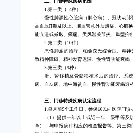
二、门诊特殊疾病范围
1.第一类（14种）
慢性肺源性心脏病（肺心病）、冠状动脉粥
高血压П期及以上、脑血管意外后遗症、心脏
能亢进或减退、癫痫、类风湿关节炎、重型抑
2.第二类（10种）
恶性肿瘤的治疗、帕金森氏综合症、精神分
致精神障碍、精神发育迟滞、慢性肾功能衰竭
3.第三类（9种）
肝、肾移植及骨髓移植术后的治疗、系统性
病、血友病、地中海贫血、慢性肾功能衰竭透
三、门诊特殊疾病认定流程
1.每月前5个工作日，参保居民向医院门诊
（1）提供一年以上或近一年二级甲等及以
章），与申报病种相应的检查报告等。第三类