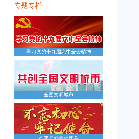
专题专栏
、
功
学习党的十九届六中全会精神
所
血
全国文明城市
鲜
治
不忘初心牢记使命