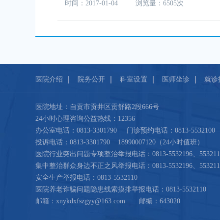
时间：2017-01-04 浏览量：6505次
医院介绍
院务公开
科室设置
医师坐诊
就诊
医院地址：自贡市贡井区贡舒路2段666号
24小时心理咨询公益热线：12356
办公室电话：0813-3301790 门诊预约电话：0813-5532100
投诉电话：0813-3301790 18990007120（24小时值班）
医院行业突出问题专项整治举报电话：0813-5532196、553211
集中整治群众身边不正之风举报电话：0813-5532196、553211
安全生产举报电话：0813-5532110
医院养老诈骗问题隐患线索摸排举报电话：0813-5532110
邮箱：xnykdxfszgyy@163.com 邮编：643020