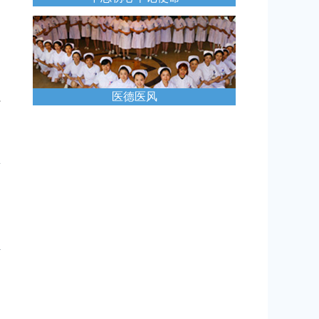
神
医德医风
行