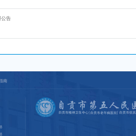
研公告
指南
8
8