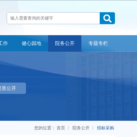
工作
健心园地
院务公开
专题专栏
科室介绍
检查流程
专家指南
常见问题
医院地址：自贡市贡井区贡舒路2段666号
资质公开
24小时心理咨询公益热线：12356
办公室电话：0813-3301790 门诊预约电话：0813-5532100
投诉电话：0813-3301790 18990007120
您的位置：
首页
〉
院务公开
〉
招标采购