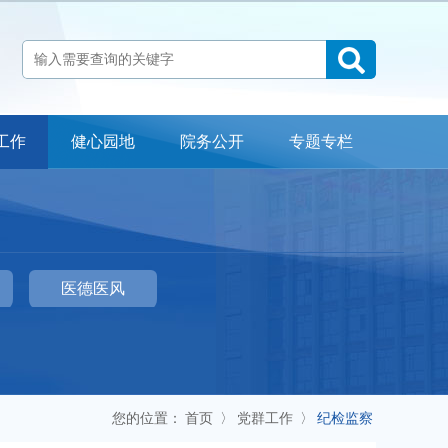
工作
健心园地
院务公开
专题专栏
科室介绍
检查流程
专家指南
常见问题
医院地址：自贡市贡井区贡舒路2段666号
医德医风
24小时心理咨询公益热线：12356
办公室电话：0813-3301790 门诊预约电话：0813-5532100
投诉电话：0813-3301790 18990007120
您的位置：
首页
〉
党群工作
〉
纪检监察