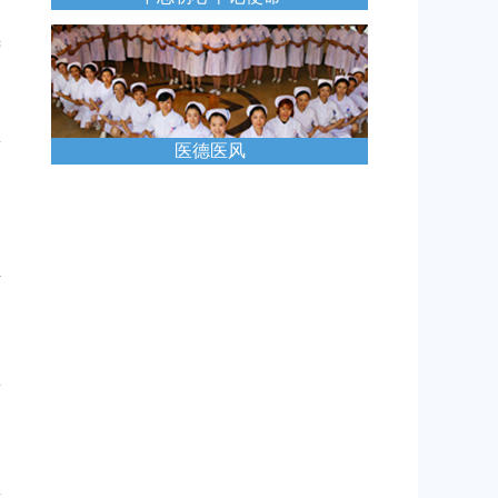
建
秉
医德医风